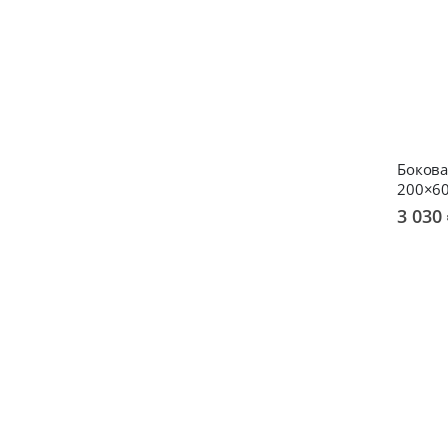
Бокова
200×6
3 030