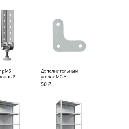
ng MS
Дополнительный
вочный
уголок МС-У
50 ₽