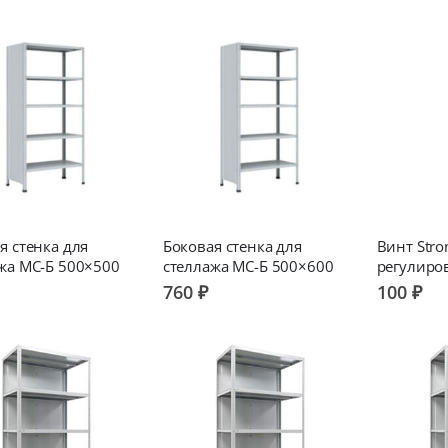
я стенка для
Боковая стенка для
Винт Stro
жа МС-Б 500×500
стеллажа МС-Б 500×600
регулиро
760 ₽
100 ₽