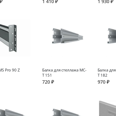
 ₽
1 410 ₽
1 930 ₽
MS Pro 90 Z
Балка для стеллажа МС-
Балка для
Т 151
Т 182
720 ₽
970 ₽