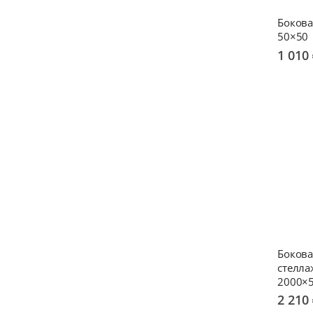
Бокова
50×50
1 010
Бокова
стелла
2000×
2 210