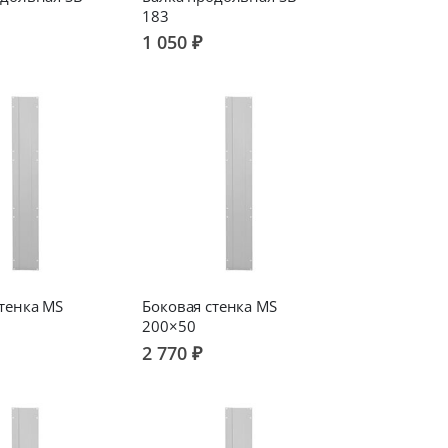
183
1 050 ₽
тенка MS
Боковая стенка MS
200×50
2 770 ₽