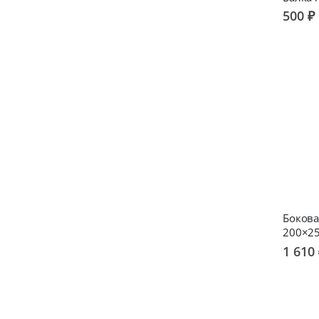
500 ₽
Бокова
200×2
1 610