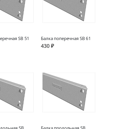
еречная SB 51
Балка поперечная SB 61
430 ₽
одольная SB
Балка продольная SB