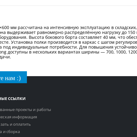
×600 мм рассчитана на интенсивную эксплуатацию в складских
на выдерживает равномерно распределённую нагрузку до 150 
орудования. Высота бокового борта составляет 40 мм, что обе
те. Установка полки производится в каркас с шагом регулиров
а под индивидуальные потребности. Для повышения устойчиво
rong доступны в нескольких вариантах ширины — 700, 1000, 120
дачи.
е нам :)
НЫЕ ССЫЛКИ
ванные проекты и работы
еская информация
азать и оплатить
а и сборка