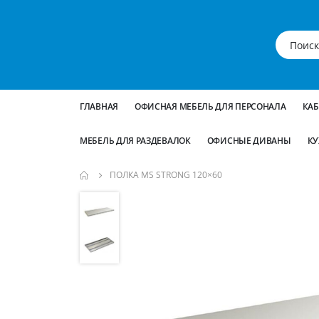
ГЛАВНАЯ
ОФИСНАЯ МЕБЕЛЬ ДЛЯ ПЕРСОНАЛА
КА
МЕБЕЛЬ ДЛЯ РАЗДЕВАЛОК
ОФИСНЫЕ ДИВАНЫ
КУ
ПОЛКА MS STRONG 120×60
Пропустить
и
перейти
к
галереям
изображений