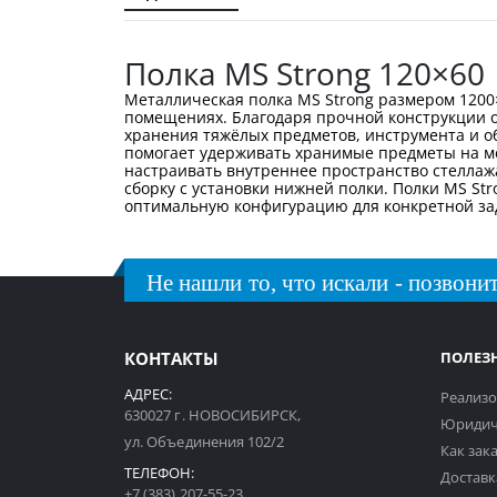
галереи
изображений
Полка MS Strong 120×60
Металлическая полка MS Strong размером 1200
помещениях. Благодаря прочной конструкции о
хранения тяжёлых предметов, инструмента и об
помогает удерживать хранимые предметы на мес
настраивать внутреннее пространство стеллаж
сборку с установки нижней полки. Полки MS St
оптимальную конфигурацию для конкретной за
Не нашли то, что искали - позвонит
КОНТАКТЫ
ПОЛЕЗ
АДРЕС:
Реализо
630027 г. НОВОСИБИРСК,
Юридич
ул. Объединения 102/2
Как зак
ТЕЛЕФОН:
Доставк
+7 (383) 207-55-23