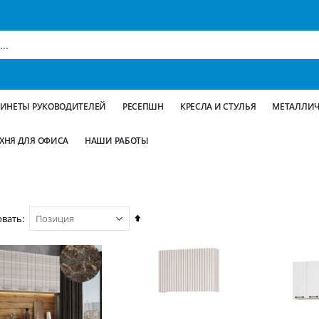
БИНЕТЫ РУКОВОДИТЕЛЕЙ
РЕСЕПШН
КРЕСЛА И СТУЛЬЯ
МЕТАЛЛИЧ
ХНЯ ДЛЯ ОФИСА
НАШИ РАБОТЫ
Сортируется
овать
по
возрастанию.
Установить
по
убыванию