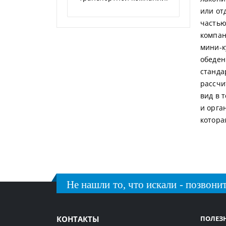
или от
частью
компан
мини-к
обеден
станда
рассчи
вид в 
и орга
котора
Не нашли то, что искали - позвонит
КОНТАКТЫ
ПОЛЕЗ