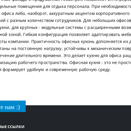
дельные помещения для отдыха персонала. При необходимости
 офиса либо, наоборот, аккуратным акцентом корпоративного 
ий с разным количеством сотрудников. Для небольших офисо
ухни, для крупных - модульные системы с расширенными воз
ной зоной. Гибкая конфигурация позволяет адаптировать ме
рты компании. Практичность офисных кухонь дополняется их
таны на постоянную нагрузку, устойчивы к механическим по
течение длительного времени. Это делает кухню для офиса р
низацию рабочего пространства. Офисная кухня - это не прост
я формирует удобную и современную рабочую среду.
е нам :)
НЫЕ ССЫЛКИ