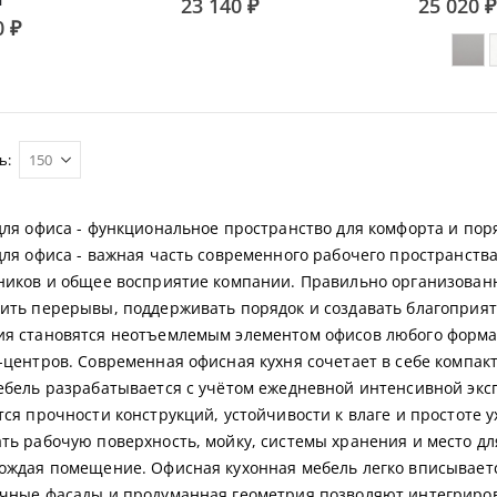
23 140 ₽
25 020 ₽
0 ₽
ь
для офиса - функциональное пространство для комфорта и пор
для офиса - важная часть современного рабочего пространства
ников и общее восприятие компании. Правильно организован
ить перерывы, поддерживать порядок и создавать благоприят
я становятся неотъемлемым элементом офисов любого формат
-центров. Современная офисная кухня сочетает в себе компак
ебель разрабатывается с учётом ежедневной интенсивной экс
тся прочности конструкций, устойчивости к влаге и простоте 
ть рабочую поверхность, мойку, системы хранения и место д
ождая помещение. Офисная кухонная мебель легко вписываетс
чные фасады и продуманная геометрия позволяют интегриров