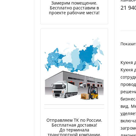
Замерим помещение.
21 94
Бесплатно расставим в
проекте рабочие места!
Показат
Кухня 
Кухня 
сотруд
провод
решени
бизнес
вид. М
уделяе
Отправляем ТК по России.
включа
Бесплатная доставка!
загром
До терминала
транспортной компании.
лакони