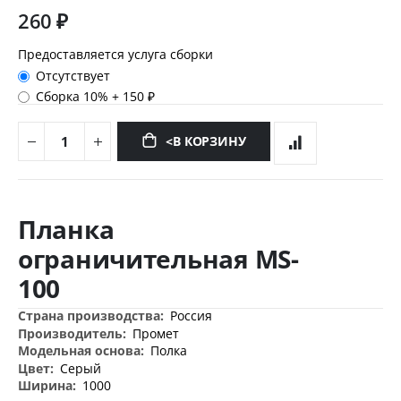
260 ₽
Предоставляется услуга сборки
Отсутствует
Сборка 10%
+
150 ₽
<В КОРЗИНУ
Перейти
к
Планка
началу
галереи
ограничительная MS-
изображений
100
Дополнительная
Россия
информация
Промет
Полка
Серый
1000