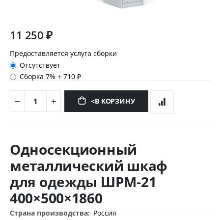
11 250 ₽
Предоставляется услуга сборки
Отсутствует
Сборка 7%
+
710 ₽
<В КОРЗИНУ
Перейти
к
Односекционный
началу
галереи
металлический шкаф
изображений
для одежды ШРМ-21
400×500×1860
Дополнительная
Россия