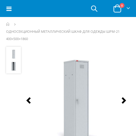
позици
0
Toggle
Корзина
Nav
ОДНОСЕКЦИОННЫЙ МЕТАЛЛИЧЕСКИЙ ШКАФ ДЛЯ ОДЕЖДЫ ШРМ-21
400×500×1860
Пропустить
и
перейти
к
галереям
изображений