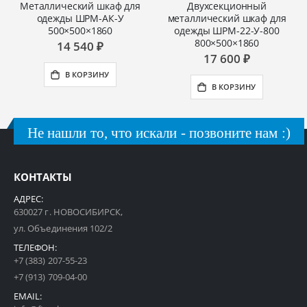
Металлический шкаф для
Двухсекционный
одежды ШРМ-АК-У
металлический шкаф для
500×500×1860
одежды ШРМ-22-У-800
800×500×1860
14 540 ₽
17 600 ₽
В КОРЗИНУ
В КОРЗИНУ
Не нашли то, что искали - позвоните нам :)
КОНТАКТЫ
АДРЕС:
630027 г. НОВОСИБИРСК,
ул. Объединения 102/2
ТЕЛЕФОН:
+7 (383) 207-55-23
+7 (913) 709-04-00
EMAIL: