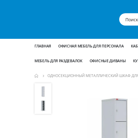
ГЛАВНАЯ
ОФИСНАЯ МЕБЕЛЬ ДЛЯ ПЕРСОНАЛА
КА
МЕБЕЛЬ ДЛЯ РАЗДЕВАЛОК
ОФИСНЫЕ ДИВАНЫ
КУ
ОДНОСЕКЦИОННЫЙ МЕТАЛЛИЧЕСКИЙ ШКАФ ДЛЯ С
Пропустить
и
перейти
к
галереям
изображений