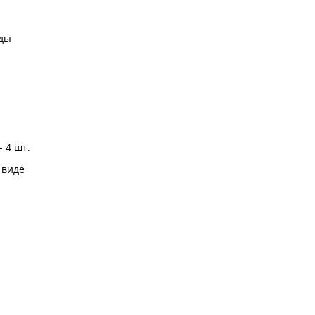
ды
 4 шт.
 виде