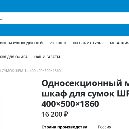
БИНЕТЫ РУКОВОДИТЕЛЕЙ
РЕСЕПШН
КРЕСЛА И СТУЛЬЯ
МЕТАЛЛИЧ
ХНЯ ДЛЯ ОФИСА
НАШИ РАБОТЫ
УМОК ШРМ-14-400 400×500×1860
Односекционный 
шкаф для сумок ШР
400×500×1860
16 200 ₽
Дополнительная
Страна производства
Россия