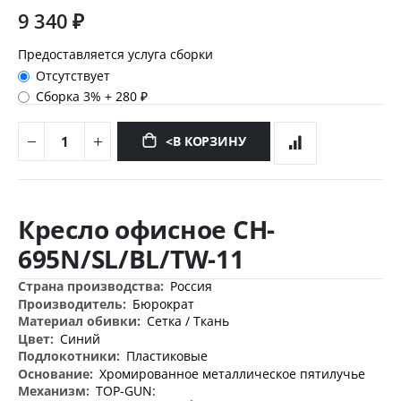
9 340 ₽
Предоставляется услуга сборки
Отсутствует
Сборка 3%
+
280 ₽
<В КОРЗИНУ
Перейти
к
Кресло офисное CH-
началу
галереи
695N/SL/BL/TW-11
изображений
Дополнительная
Россия
информация
Бюрократ
Сетка / Ткань
Синий
Пластиковые
Хромированное металлическое пятилучье
TOP-GUN: