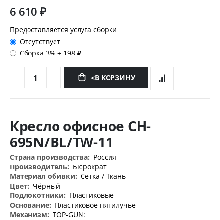
6 610 ₽
Предоставляется услуга сборки
Отсутствует
Сборка 3%
+
198 ₽
<В КОРЗИНУ
Перейти
к
Кресло офисное CH-
началу
галереи
695N/BL/TW-11
изображений
Дополнительная
Россия
информация
Бюрократ
Сетка / Ткань
Чёрный
Пластиковые
Пластиковое пятилучье
TOP-GUN: