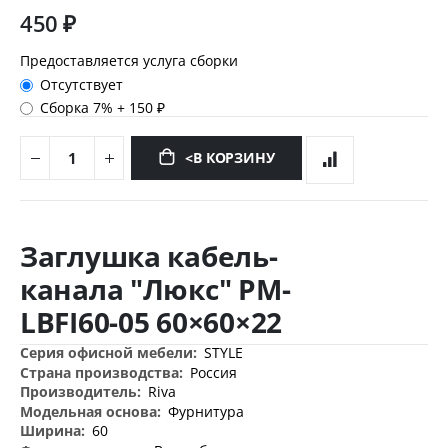
450 ₽
Предоставляется услуга сборки
Отсутствует
Сборка 7%
+
150 ₽
<В КОРЗИНУ
Перейти
к
Заглушка кабель-
началу
галереи
канала "Люкс" PM-
изображений
LBFI60-05 60×60×22
Дополнительная
STYLE
информация
Россия
Riva
Фурнитура
60