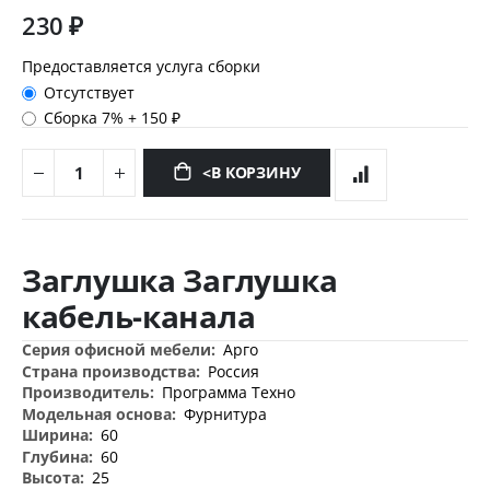
230 ₽
Предоставляется услуга сборки
Отсутствует
Сборка 7%
+
150 ₽
<В КОРЗИНУ
Перейти
к
Заглушка Заглушка
началу
галереи
кабель-канала
изображений
Дополнительная
Арго
информация
Россия
Программа Техно
Фурнитура
60
60
25