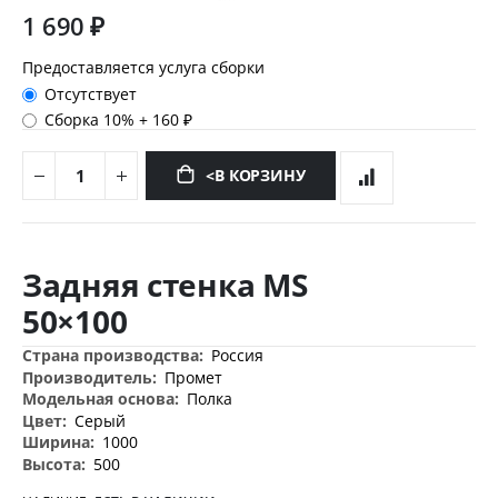
1 690 ₽
Предоставляется услуга сборки
Отсутствует
Сборка 10%
+
160 ₽
<В КОРЗИНУ
Перейти
к
Задняя стенка MS
началу
галереи
50×100
изображений
Дополнительная
Россия
информация
Промет
Полка
Серый
1000
500