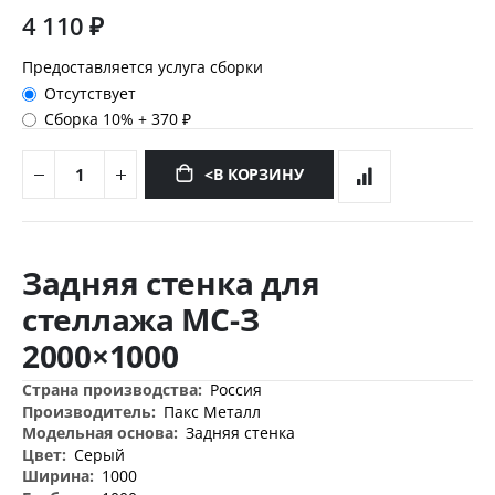
4 110 ₽
Предоставляется услуга сборки
Отсутствует
Сборка 10%
+
370 ₽
<В КОРЗИНУ
Перейти
к
Задняя стенка для
началу
галереи
стеллажа МС-З
изображений
2000×1000
Дополнительная
Россия
информация
Пакс Металл
Задняя стенка
Серый
1000