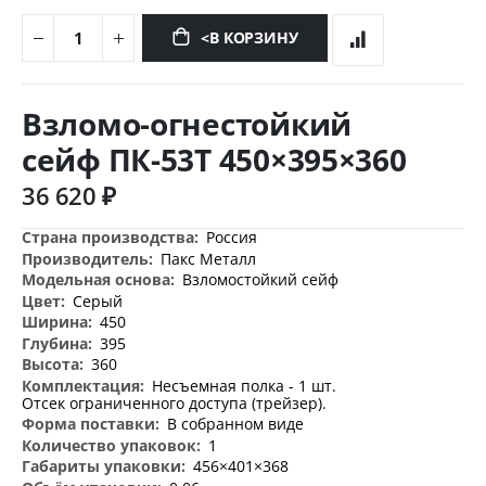
<В КОРЗИНУ
Перейти
к
Взломо-огнестойкий
началу
галереи
сейф ПК-53Т 450×395×360
изображений
36 620 ₽
Дополнительная
Россия
информация
Пакс Металл
Взломостойкий сейф
Серый
450
395
360
Несъемная полка - 1 шт.
Отсек ограниченного доступа (трейзер).
В собранном виде
1
456×401×368