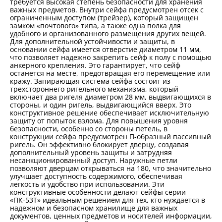
требуется высокая степень безопасности для хранения
важных предметов. Внутри сейфа предусмотрен отсек с
ограниченным доступом (трейзер), который защищен
замком «почтового» типа, а также одна полка для
удобного и организованного размещения других вещей.
Для дополнительной устойчивости и защиты, в
основании сейфа имеется отверстие диаметром 11 мм,
что позволяет надежно закрепить сейф к полу с помощью
анкерного крепления. Это гарантирует, что сейф
останется на месте, предотвращая его перемещение или
кражу. Запирающая система сейфа состоит из
трехстороннего ригельного механизма, который
включает два ригеля диаметром 28 мм, выдвигающихся в
стороны, и один ригель, выдвигающийся вверх. Это
конструктивное решение обеспечивает исключительную
защиту от попыток взлома. Для повышения уровня
безопасности, особенно со стороны петель, в
конструкции сейфа предусмотрен П-образный пассивный
ригель. Он эффективно блокирует дверцу, создавая
дополнительный уровень защиты и затрудняя
несанкционированный доступ. Наружные петли
позволяют дверцам открываться на 180, что значительно
улучшает доступность содержимого, обеспечивая
легкость и удобство при использовании. Эти
конструктивные особенности делают сейфы серии
«ПК-53Т» идеальным решением для тех, кто нуждается в
надежном и безопасном хранилище для важных
документов, ценных предметов и носителей информации,