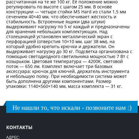
рассчитанная на те же 100 кг. Её положение можно
регулировать по высоте с шагом 25 мм. В основе
конструкции — четыре стойки MS Hard из стали 1,5 мм
сечением 40×40 мм, что обеспечивает жёсткость и
стабильность. Встроенные ящики (два штуки)
выдерживают нагрузку по 5 кг каждый и предназначены
для хранения небольших комплектующих. Над
столешницей установлен металлический экран с
перфорацией (отверстия 10×10 мм, шаг 38 мм), на
который удобно крепить крючки и держатели. Он
выдерживает нагрузку до 30 кг. Подсветка организована с
помощью светодиодного светильника мощностью 7 Вт с
козырьком. Цветовая температура — 4200К, световой
поток — 650 лм. Комплект включает три базовых
аксессуара: крючок для ключей, держатель инструмента
и небольшую полку. При необходимости система может
быть дополнена другими компонентами. Размер
упаковки: 1140×560×140 мм, масса комплекта — 31 кг.
Не нашли то, что искали - позвоните нам :)
КОНТАКТЫ
АДРЕС: