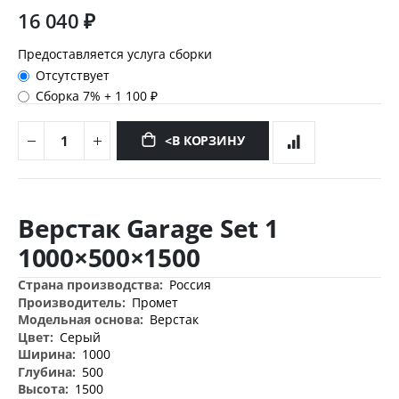
16 040 ₽
Предоставляется услуга сборки
Отсутствует
Сборка 7%
+
1 100 ₽
<В КОРЗИНУ
Перейти
к
Верстак Garage Set 1
началу
галереи
1000×500×1500
изображений
Дополнительная
Россия
информация
Промет
Верстак
Серый
1000
500
1500