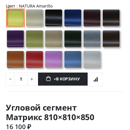
Цвет
: NATURA Amarillo
<В КОРЗИНУ
Перейти
к
Угловой сегмент
началу
галереи
Матрикс 810×810×850
изображений
16 100 ₽