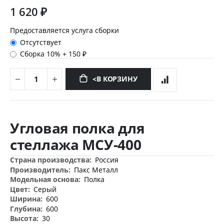
1 620 ₽
Предоставляется услуга сборки
Отсутствует
Сборка 10%
+
150 ₽
<В КОРЗИНУ
Перейти
к
Угловая полка для
началу
галереи
стеллажа МСУ-400
изображений
Дополнительная
Россия
информация
Пакс Металл
Полка
Серый
600
600
30