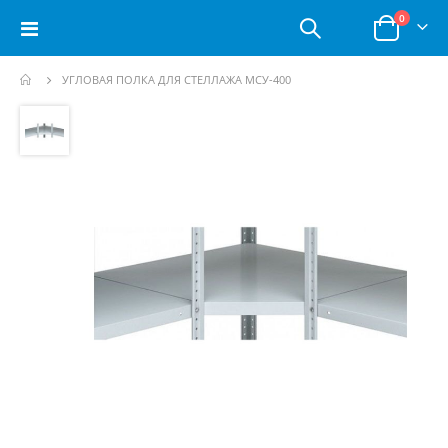
позици
0
Toggle
Корзина
Nav
УГЛОВАЯ ПОЛКА ДЛЯ СТЕЛЛАЖА МСУ-400
Пропустить
и
перейти
к
галереям
изображений