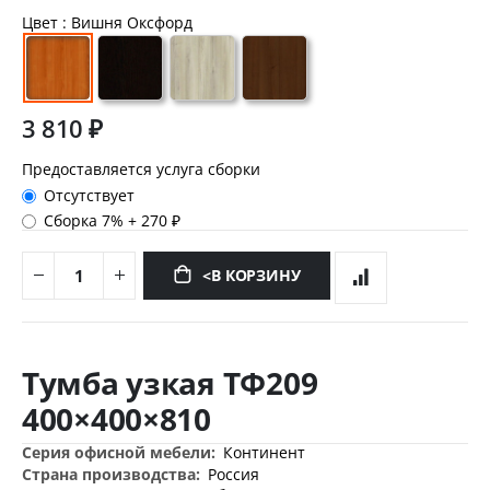
Цвет
: Вишня Оксфорд
3 810 ₽
Предоставляется услуга сборки
Отсутствует
Сборка 7%
+
270 ₽
<В КОРЗИНУ
Перейти
к
Тумба узкая ТФ209
началу
галереи
400×400×810
изображений
Дополнительная
Континент
информация
Россия