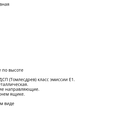
вная
 по высоте
ДСП (Томлесдрев) класс эмиссии Е1.
таллическая.
ие направляющие.
хнем ящике.
м виде