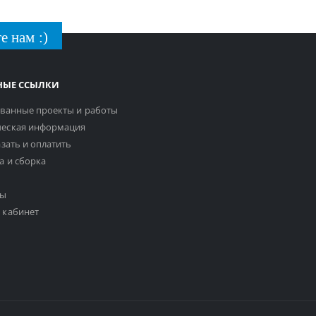
е нам :)
НЫЕ ССЫЛКИ
ванные проекты и работы
еская информация
азать и оплатить
а и сборка
ты
 кабинет