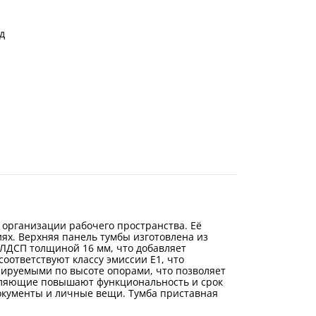
д
 организации рабочего пространства. Её
ях. Верхняя панель тумбы изготовлена из
 ЛДСП толщиной 16 мм, что добавляет
ответствуют классу эмиссии Е1, что
лируемыми по высоте опорами, что позволяет
авляющие повышают функциональность и срок
окументы и личные вещи. Тумба приставная