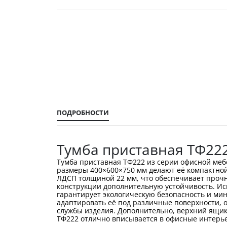
Перейти
к
началу
галереи
изображений
ПОДРОБНОСТИ
Тумба приставная ТФ22
Тумба приставная ТФ222 из серии офисной меб
размеры 400×600×750 мм делают её компактной
ЛДСП толщиной 22 мм, что обеспечивает прочн
конструкции дополнительную устойчивость. Ис
гарантирует экологическую безопасность и ми
адаптировать её под различные поверхности,
службы изделия. Дополнительно, верхний ящик
ТФ222 отлично вписывается в офисные интерье