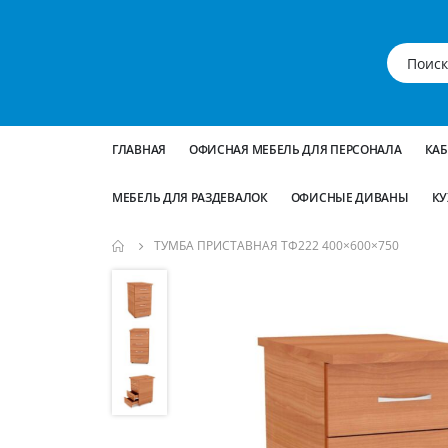
ГЛАВНАЯ
ОФИСНАЯ МЕБЕЛЬ ДЛЯ ПЕРСОНАЛА
КА
МЕБЕЛЬ ДЛЯ РАЗДЕВАЛОК
ОФИСНЫЕ ДИВАНЫ
КУ
ТУМБА ПРИСТАВНАЯ ТФ222 400×600×750
Пропустить
и
перейти
к
галереям
изображений