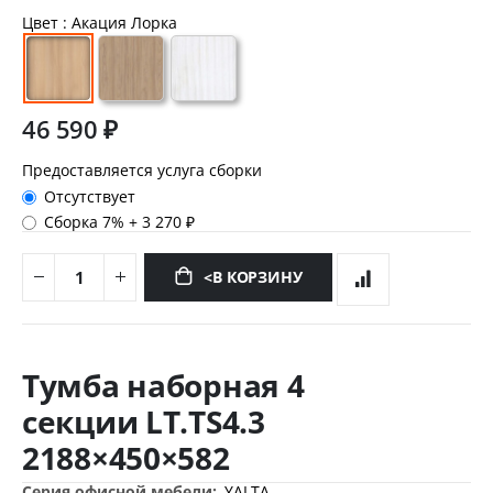
Цвет
: Акация Лорка
46 590 ₽
Предоставляется услуга сборки
Отсутствует
Сборка 7%
+
3 270 ₽
<В КОРЗИНУ
Перейти
к
Тумба наборная 4
началу
галереи
секции LT.TS4.3
изображений
2188×450×582
Дополнительная
YALTA