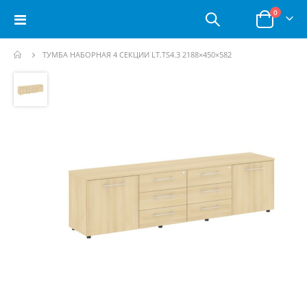
позици
0
Toggle
Корзина
Nav
ТУМБА НАБОРНАЯ 4 СЕКЦИИ LT.TS4.3 2188×450×582
Пропустить
и
перейти
к
галереям
изображений