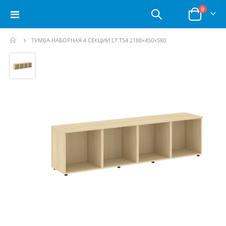
позици
0
Toggle
Корзина
Nav
ТУМБА НАБОРНАЯ 4 СЕКЦИИ LT.TS4 2188×450×580
Пропустить
и
перейти
к
галереям
изображений