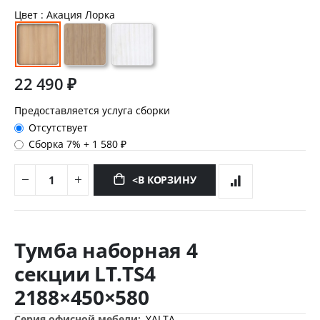
Цвет
: Акация Лорка
22 490 ₽
Предоставляется услуга сборки
Отсутствует
Сборка 7%
+
1 580 ₽
<В КОРЗИНУ
Перейти
к
Тумба наборная 4
началу
галереи
секции LT.TS4
изображений
2188×450×580
Дополнительная
YALTA