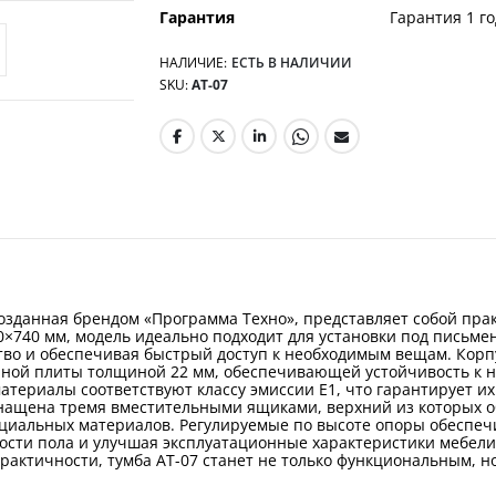
Гарантия
Гарантия 1 го
НАЛИЧИЕ:
ЕСТЬ В НАЛИЧИИ
SKU
АТ-07
 созданная брендом «Программа Техно», представляет собой пр
×740 мм, модель идеально подходит для установки под письмен
во и обеспечивая быстрый доступ к необходимым вещам. Корп
ной плиты толщиной 22 мм, обеспечивающей устойчивость к н
ериалы соответствуют классу эмиссии Е1, что гарантирует их 
снащена тремя вместительными ящиками, верхний из которых 
циальных материалов. Регулируемые по высоте опоры обеспеч
ости пола и улучшая эксплуатационные характеристики мебели
актичности, тумба АТ-07 станет не только функциональным, н