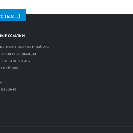
е нам :)
НЫЕ ССЫЛКИ
ванные проекты и работы
еская информация
азать и оплатить
а и сборка
ты
 кабинет