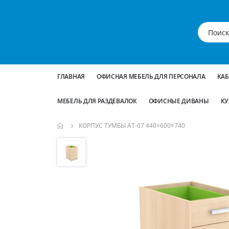
ГЛАВНАЯ
ОФИСНАЯ МЕБЕЛЬ ДЛЯ ПЕРСОНАЛА
КА
МЕБЕЛЬ ДЛЯ РАЗДЕВАЛОК
ОФИСНЫЕ ДИВАНЫ
КУ
КОРПУС ТУМБЫ АТ-07 440×600×740
Пропустить
и
перейти
к
галереям
изображений