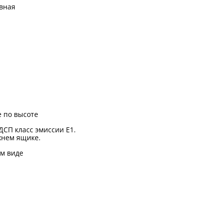
вная
 по высоте
ДСП класс эмиссии Е1.
хнем ящике.
м виде