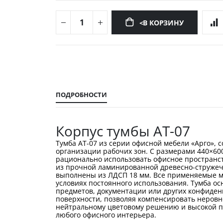
<В КОРЗИНУ
Перейти
к
началу
галереи
изображений
ПОДРОБНОСТИ
Корпус тумбы АТ-07
Тумба АТ-07 из серии офисной мебели «Арго»,
организации рабочих зон. С размерами 440×600
рационально использовать офисное пространст
из прочной ламинированной древесно-стружеч
выполнены из ЛДСП 18 мм. Все применяемые мат
условиях постоянного использования. Тумба о
предметов, документации или других конфиден
поверхности, позволяя компенсировать неровн
нейтральному цветовому решению и высокой пр
любого офисного интерьера.