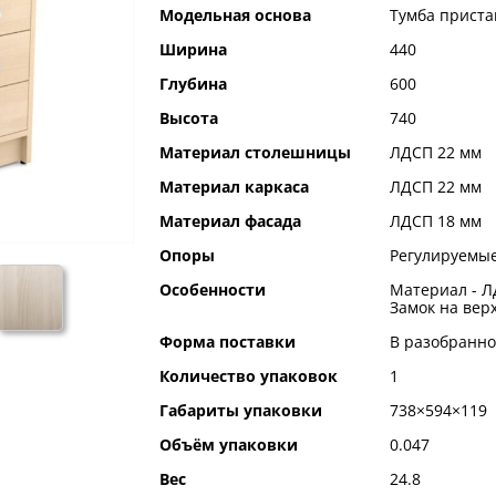
Модельная основа
Тумба приста
Ширина
440
Глубина
600
Высота
740
Материал столешницы
ЛДСП 22 мм
Материал каркаса
ЛДСП 22 мм
Материал фасада
ЛДСП 18 мм
Опоры
Регулируемые
Особенности
Материал - Л
Замок на вер
Форма поставки
В разобранно
Количество упаковок
1
Габариты упаковки
738×594×119
Объём упаковки
0.047
Вес
24.8