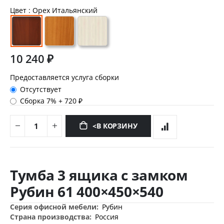
Цвет
: Орех Итальянский
10 240 ₽
Предоставляется услуга сборки
Отсутствует
Сборка 7%
+
720 ₽
<В КОРЗИНУ
Перейти
к
Тумба 3 ящика с замком
началу
галереи
Рубин 61 400×450×540
изображений
Дополнительная
Рубин
информация
Россия