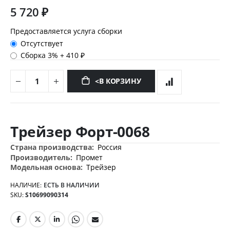
5 720 ₽
Предоставляется услуга сборки
Отсутствует
Сборка 3%
+
410 ₽
<В КОРЗИНУ
Перейти
к
Трейзер Форт-0068
началу
галереи
Дополнительная
Россия
изображений
информация
Промет
Трейзер
НАЛИЧИЕ:
ЕСТЬ В НАЛИЧИИ
SKU
S10699090314