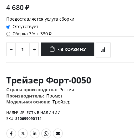
4 680 ₽
Предоставляется услуга сборки
Отсутствует
Сборка 3%
+
330 ₽
<В КОРЗИНУ
Перейти
к
Трейзер Форт-0050
началу
галереи
Дополнительная
Россия
изображений
информация
Промет
Трейзер
НАЛИЧИЕ:
ЕСТЬ В НАЛИЧИИ
SKU
S10699090114