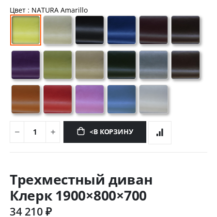
Цвет
: NATURA Amarillo
<В КОРЗИНУ
Перейти
к
Трехместный диван
началу
галереи
Клерк 1900×800×700
изображений
34 210 ₽