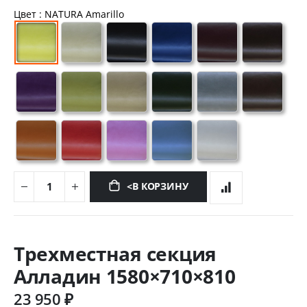
Цвет
: NATURA Amarillo
<В КОРЗИНУ
Перейти
к
Трехместная секция
началу
галереи
Алладин 1580×710×810
изображений
23 950 ₽