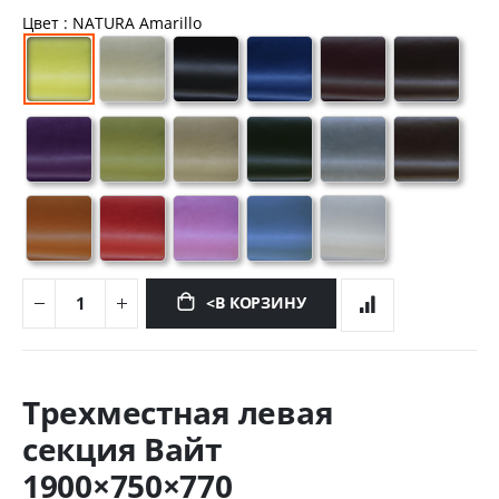
Цвет
: NATURA Amarillo
<В КОРЗИНУ
Перейти
к
Трехместная левая
началу
галереи
секция Вайт
изображений
1900×750×770