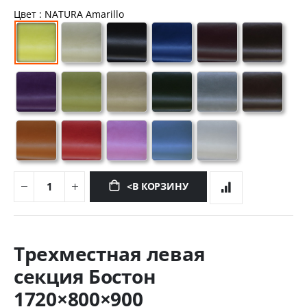
Цвет
: NATURA Amarillo
<В КОРЗИНУ
Перейти
к
Трехместная левая
началу
галереи
секция Бостон
изображений
1720×800×900