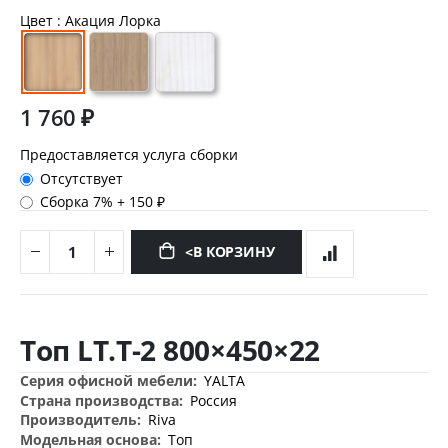
Цвет
: Акация Лорка
1 760 ₽
Предоставляется услуга сборки
Отсутствует
Сборка 7%
+
150 ₽
<В КОРЗИНУ
Перейти
к
Топ LT.T-2 800×450×22
началу
галереи
Дополнительная
YALTA
изображений
информация
Россия
Riva
Топ