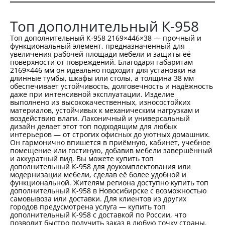
Топ дополнительный К-958
Топ дополнительный К-958 2169×446×38 — прочный и
функциональный элемент, предназначенный для
увеличения рабочей площади мебели и защиты её
поверхности от повреждений. Благодаря габаритам
2169×446 мм он идеально подходит для установки на
длинные тумбы, шкафы или столы, а толщина 38 мм
обеспечивает устойчивость, долговечность и надёжность
даже при интенсивной эксплуатации. Изделие
выполнено из высококачественных, износостойких
материалов, устойчивых к механическим нагрузкам и
воздействию влаги. Лаконичный и универсальный
дизайн делает этот топ подходящим для любых
интерьеров — от строгих офисных до уютных домашних.
Он гармонично впишется в приёмную, кабинет, учебное
помещение или гостиную, добавив мебели завершённый
и аккуратный вид. Вы можете купить топ
дополнительный К-958 для доукомплектования или
модернизации мебели, сделав её более удобной и
функциональной. Жителям региона доступно купить топ
дополнительный К-958 в Новосибирске с возможностью
самовывоза или доставки. Для клиентов из других
городов предусмотрена услуга — купить топ
дополнительный К-958 с доставкой по России, что
позволит быстро получить заказ в любую точку страны.