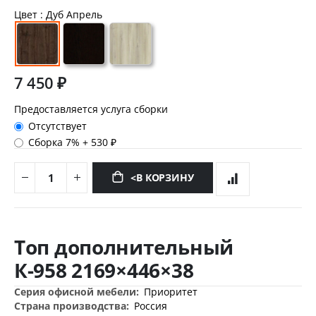
Цвет
: Дуб Апрель
7 450 ₽
Предоставляется услуга сборки
Отсутствует
Сборка 7%
+
530 ₽
<В КОРЗИНУ
Перейти
к
Топ дополнительный
началу
галереи
К-958 2169×446×38
изображений
Дополнительная
Приоритет
информация
Россия