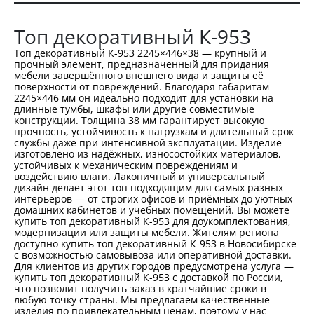
Топ декоративный К-953
Топ декоративный К-953 2245×446×38 — крупный и
прочный элемент, предназначенный для придания
мебели завершённого внешнего вида и защиты её
поверхности от повреждений. Благодаря габаритам
2245×446 мм он идеально подходит для установки на
длинные тумбы, шкафы или другие совместимые
конструкции. Толщина 38 мм гарантирует высокую
прочность, устойчивость к нагрузкам и длительный срок
службы даже при интенсивной эксплуатации. Изделие
изготовлено из надёжных, износостойких материалов,
устойчивых к механическим повреждениям и
воздействию влаги. Лаконичный и универсальный
дизайн делает этот топ подходящим для самых разных
интерьеров — от строгих офисов и приёмных до уютных
домашних кабинетов и учебных помещений. Вы можете
купить топ декоративный К-953 для доукомплектования,
модернизации или защиты мебели. Жителям региона
доступно купить топ декоративный К-953 в Новосибирске
с возможностью самовывоза или оперативной доставки.
Для клиентов из других городов предусмотрена услуга —
купить топ декоративный К-953 с доставкой по России,
что позволит получить заказ в кратчайшие сроки в
любую точку страны. Мы предлагаем качественные
изделия по привлекательным ценам, поэтому у нас