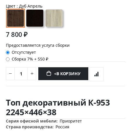
Цвет
: Дуб Апрель
7 800 ₽
Предоставляется услуга сборки
Отсутствует
Сборка 7%
+
550 ₽
<В КОРЗИНУ
Перейти
к
Топ декоративный К-953
началу
галереи
2245×446×38
изображений
Дополнительная
Приоритет
информация
Россия