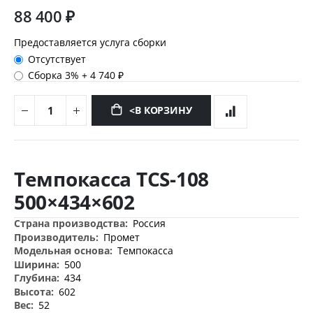
88 400 ₽
Предоставляется услуга сборки
Отсутствует
Сборка 3%
+
4 740 ₽
<В КОРЗИНУ
Перейти
к
Темпокасса TCS-108
началу
галереи
500×434×602
изображений
Дополнительная
Россия
информация
Промет
Темпокасса
500
434
602
52