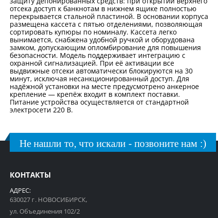
защиту депонированных средств: при открытии верхнего
отсека доступ к банкнотам в нижнем ящике полностью
перекрывается стальной пластиной. В основании корпуса
размещена кассета с пятью отделениями, позволяющая
сортировать купюры по номиналу. Кассета легко
вынимается, снабжена удобной ручкой и оборудована
замком, допускающим опломбирование для повышения
безопасности. Модель поддерживает интеграцию с
охранной сигнализацией. При её активации все
выдвижные отсеки автоматически блокируются на 30
минут, исключая несанкционированный доступ. Для
надёжной установки на месте предусмотрено анкерное
крепление — крепёж входит в комплект поставки.
Питание устройства осуществляется от стандартной
электросети 220 В.
Не нашли то, что искали - позвоните нам :)
КОНТАКТЫ
АДРЕС:
630027 г. НОВОСИБИРСК,
ул. Объединения 102/2