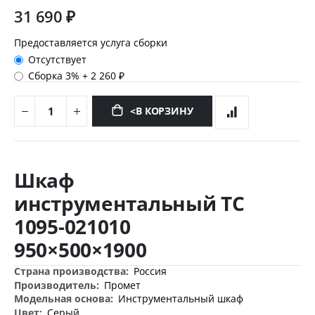
31 690 ₽
Предоставляется услуга сборки
Отсутствует
Сборка 3%
+
2 260 ₽
<В КОРЗИНУ
Перейти
к
Шкаф
началу
галереи
инструментальный ТС
изображений
1095-021010
950×500×1900
Дополнительная
Россия
информация
Промет
Инструментальный шкаф
Серый