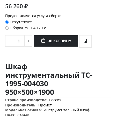
56 260 ₽
Предоставляется услуга сборки
Отсутствует
Сборка 3%
+
4 170 ₽
<В КОРЗИНУ
Перейти
к
Шкаф
началу
галереи
инструментальный TC-
изображений
1995-004030
950×500×1900
Дополнительная
Россия
информация
Промет
Инструментальный шкаф
Серый