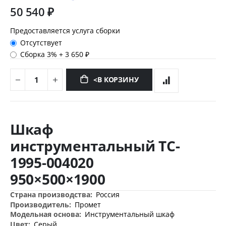
50 540 ₽
Предоставляется услуга сборки
Отсутствует
Сборка 3%
+
3 650 ₽
<В КОРЗИНУ
Перейти
к
Шкаф
началу
галереи
инструментальный TC-
изображений
1995-004020
950×500×1900
Дополнительная
Россия
информация
Промет
Инструментальный шкаф
Серый