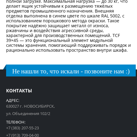
полной загрузке. Максимальная нагрузка — до 30 кг, что
делает ящик устойчивым к размещению тяжёлых
предметов промышленного назначения. Внешняя
отделка выполнена в синем цвете по шкале RAL 5002, с
использованием порошкового метода окраски. Такое
покрытие надёжно защищает металл от износа,
ржавчины и воздействия агрессивной среды,
характерной для производственных помещений. TCF
39×45 — это функциональный элемент модульной
системы хранения, помогающий поддерживать порядок и
рационально использовать пространство внутри шкафа.
Не нашли то, что искали - позвоните нам :)
КОНТАКТЫ
АДРЕС:
630027 г. НОВОСИБИРСК,
ул. Объединения 102/2
ТЕЛЕФОН:
+7 (383) 207-55-23
+7 (913) 709-04-00