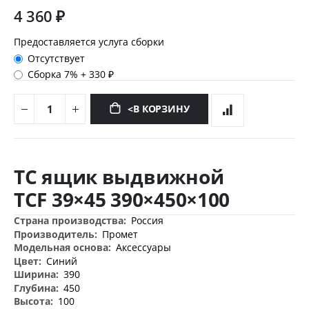
4 360 ₽
Предоставляется услуга сборки
Отсутствует
Сборка 7%
+
330 ₽
<В КОРЗИНУ
Перейти
к
TC ящик выдвижной
началу
галереи
TCF 39×45 390×450×100
изображений
Дополнительная
Россия
информация
Промет
Аксессуары
Синий
390
450
100