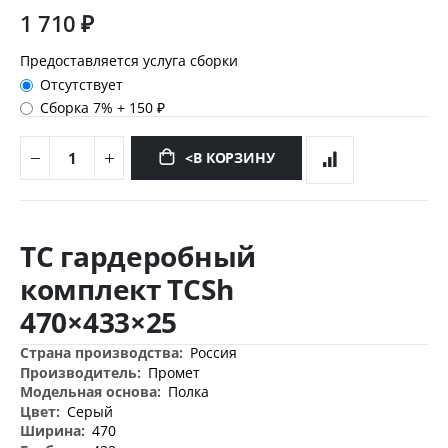
1 710 ₽
Предоставляется услуга сборки
Отсутствует
Сборка 7%
+
150 ₽
<В КОРЗИНУ
Перейти
к
TC гардеробный
началу
галереи
комплект TCSh
изображений
470×433×25
Дополнительная
Россия
информация
Промет
Полка
Серый
470