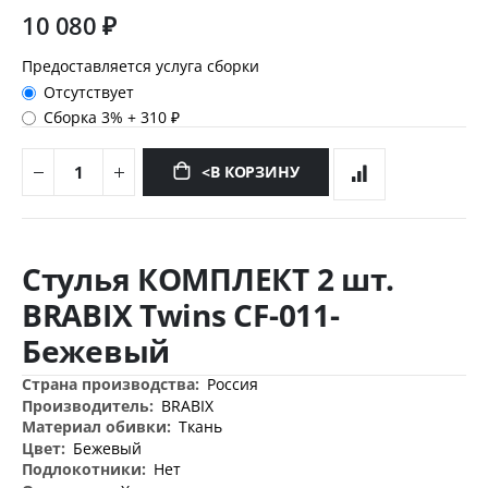
10 080 ₽
Предоставляется услуга сборки
Отсутствует
Сборка 3%
+
310 ₽
<В КОРЗИНУ
Перейти
к
Стулья КОМПЛЕКТ 2 шт.
началу
галереи
BRABIX Twins CF-011-
изображений
Бежевый
Дополнительная
Россия
информация
BRABIX
Ткань
Бежевый
Нет