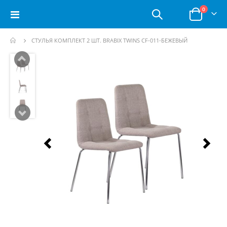
позици
0
Toggle
Корзина
Nav
СТУЛЬЯ КОМПЛЕКТ 2 ШТ. BRABIX TWINS CF-011-БЕЖЕВЫЙ
Пропустить
и
перейти
к
галереям
изображений