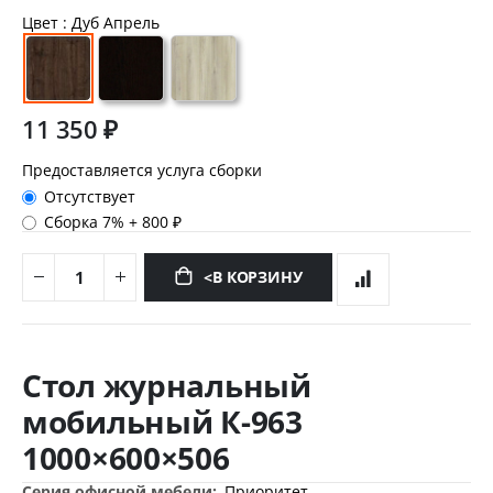
Цвет
: Дуб Апрель
11 350 ₽
Предоставляется услуга сборки
Отсутствует
Сборка 7%
+
800 ₽
<В КОРЗИНУ
Перейти
к
Стол журнальный
началу
галереи
мобильный К-963
изображений
1000×600×506
Дополнительная
Приоритет