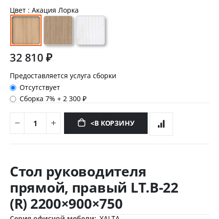
Цвет
: Акация Лорка
32 810 ₽
Предоставляется услуга сборки
Отсутствует
Сборка 7%
+
2 300 ₽
<В КОРЗИНУ
Перейти
к
Стол руководителя
началу
галереи
прямой, правый LT.В-22
изображений
(R) 2200×900×750
Дополнительная
YALTA