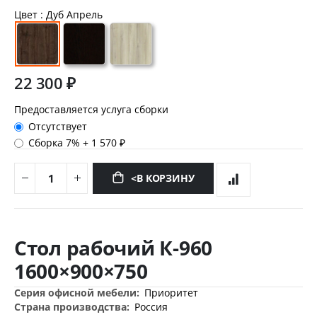
Цвет
: Дуб Апрель
22 300 ₽
Предоставляется услуга сборки
Отсутствует
Сборка 7%
+
1 570 ₽
<В КОРЗИНУ
Перейти
к
Стол рабочий К-960
началу
галереи
1600×900×750
изображений
Дополнительная
Приоритет
информация
Россия