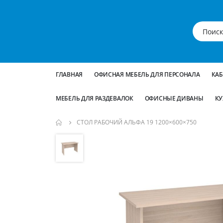
ГЛАВНАЯ
ОФИСНАЯ МЕБЕЛЬ ДЛЯ ПЕРСОНАЛА
КА
МЕБЕЛЬ ДЛЯ РАЗДЕВАЛОК
ОФИСНЫЕ ДИВАНЫ
КУ
СТОЛ РАБОЧИЙ АЛЬФА 19 1200×600×750
Пропустить
и
перейти
к
галереям
изображений