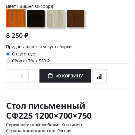
Цвет
: Вишня Оксфорд
8 250 ₽
Предоставляется услуга сборки
Отсутствует
Сборка 7%
+
580 ₽
<В КОРЗИНУ
Перейти
к
Стол письменный
началу
галереи
СФ225 1200×700×750
изображений
Дополнительная
Континент
информация
Россия