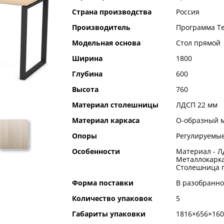
информация
Страна производства
Россия
Производитель
Программа Т
Модельная основа
Стол прямой
Ширина
1800
Глубина
600
Высота
760
Материал столешницы
ЛДСП 22 мм
Материал каркаса
О-образный 
Опоры
Регулируемые
Особенности
Материал - Л
Металлокарка
Столешница п
Форма поставки
В разобранно
Количество упаковок
5
Габариты упаковки
1816×656×160