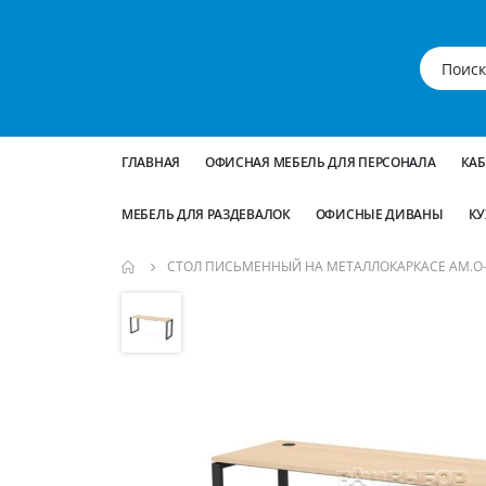
ГЛАВНАЯ
ОФИСНАЯ МЕБЕЛЬ ДЛЯ ПЕРСОНАЛА
КА
МЕБЕЛЬ ДЛЯ РАЗДЕВАЛОК
ОФИСНЫЕ ДИВАНЫ
КУ
СТОЛ ПИСЬМЕННЫЙ НА МЕТАЛЛОКАРКАСЕ АМ.О-0
Пропустить
и
перейти
к
галереям
изображений