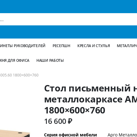
БИНЕТЫ РУКОВОДИТЕЛЕЙ
РЕСЕПШН
КРЕСЛА И СТУЛЬЯ
МЕТАЛЛИЧ
ХНЯ ДЛЯ ОФИСА
НАШИ РАБОТЫ
05.60 1800×600×760
Стол письменный 
металлокаркасе АМ
1800×600×760
16 600 ₽
Дополнительная
Серия офисной мебели
Арго Металло