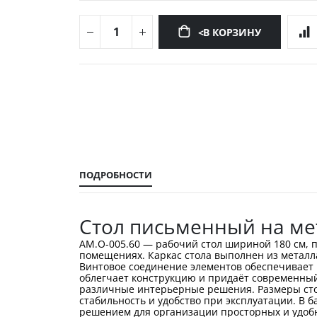
<В КОРЗИНУ
Перейти
к
началу
галереи
изображений
ПОДРОБНОСТИ
Стол письменный на ме
АМ.О-005.60 — рабочий стол шириной 180 см, 
помещениях. Каркас стола выполнен из металл
Винтовое соединение элементов обеспечивает 
облегчает конструкцию и придаёт современный 
различные интерьерные решения. Размеры стола
стабильность и удобство при эксплуатации. В б
решением для организации просторных и удобн