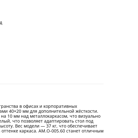
д
транства в офисах и корпоративных
ами 40×20 мм для дополнительной жёсткости.
на 10 мм над металлокаркасом, что визуально
елый, что позволяет адаптировать стол под
соту. Вес модели — 37 кг, что обеспечивает
 оттенке каркаса. АМ.О-005.60 станет отличным