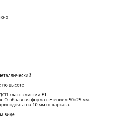
ехно
металлический
 по высоте
ДСП класс эмиссии Е1.
с О-образная форма сечением 50×25 мм.
риподнята на 10 мм от каркаса.
м виде