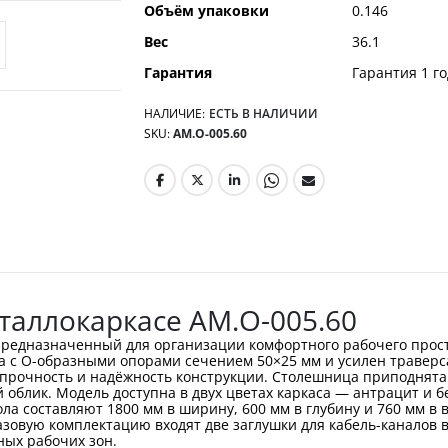
Объём упаковки
0.146
Вес
36.1
Гарантия
Гарантия 1 го
НАЛИЧИЕ:
ЕСТЬ В НАЛИЧИИ
SKU
АМ.О-005.60
таллокаркасе АМ.О-005.60
предназначенный для организации комфортного рабочего прос
а с О-образными опорами сечением 50×25 мм и усилен траверс
прочность и надёжность конструкции. Столешница приподнята 
облик. Модель доступна в двух цветах каркаса — антрацит и б
 составляют 1800 мм в ширину, 600 мм в глубину и 760 мм в вы
азовую комплектацию входят две заглушки для кабель-каналов в
ых рабочих зон.