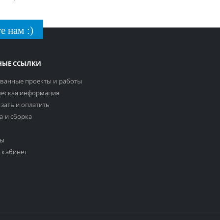
е нам :)
НЫЕ ССЫЛКИ
ванные проекты и работы
еская информация
азать и оплатить
а и сборка
ты
 кабинет