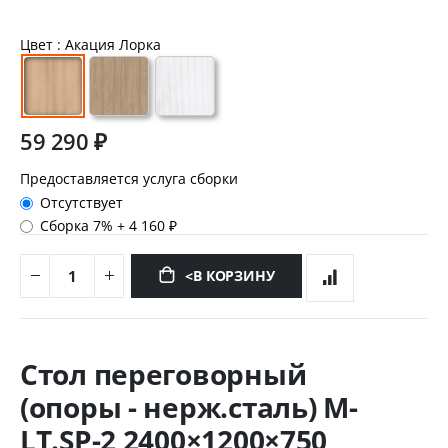
Цвет
: Акация Лорка
59 290 ₽
Предоставляется услуга сборки
Отсутствует
Сборка 7%
+
4 160 ₽
<В КОРЗИНУ
Перейти
к
Стол переговорный
началу
галереи
(опоры - нерж.сталь) M-
изображений
LT.SP-2 2400×1200×750