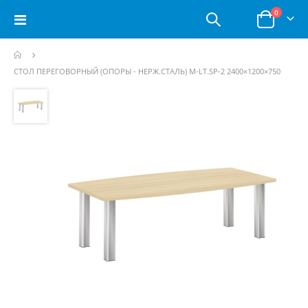
позици
0
Toggle
Корзина
Nav
СТОЛ ПЕРЕГОВОРНЫЙ (ОПОРЫ - НЕРЖ.СТАЛЬ) M-LT.SP-2 2400×1200×750
Пропустить
и
перейти
к
галереям
изображений