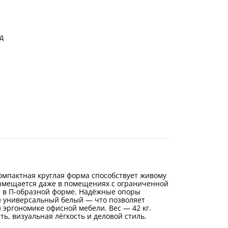
д
омпактная круглая форма способствует живому
азмещается даже в помещениях с ограниченной
й в П-образной форме. Надёжные опоры
и универсальный белый — что позволяет
 эргономике офисной мебели. Вес — 42 кг.
ь, визуальная лёгкость и деловой стиль.