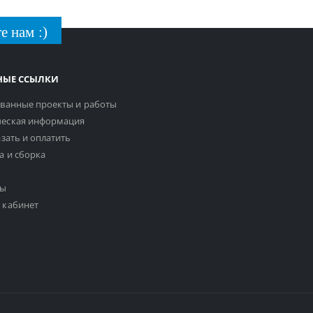
е нам :)
НЫЕ ССЫЛКИ
ванные проекты и работы
еская информация
азать и оплатить
а и сборка
ты
 кабинет