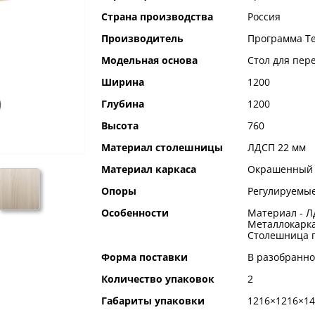
информация
Страна производства
Россия
Производитель
Программа Т
Модельная основа
Стол для пер
Ширина
1200
Глубина
1200
Высота
760
Материал столешницы
ЛДСП 22 мм
Материал каркаса
Окрашенный 
Опоры
Регулируемые
Особенности
Материал - Л
Металлокарка
Столешница п
Форма поставки
В разобранно
Количество упаковок
2
Габариты упаковки
1216×1216×14