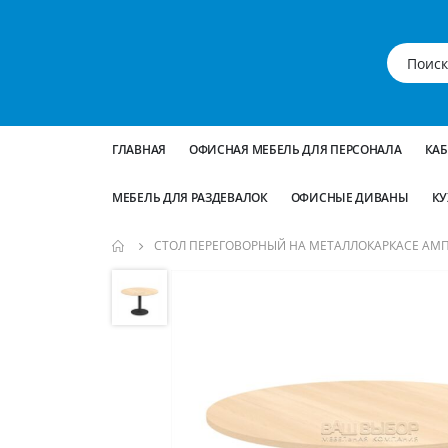
ГЛАВНАЯ
ОФИСНАЯ МЕБЕЛЬ ДЛЯ ПЕРСОНАЛА
КА
МЕБЕЛЬ ДЛЯ РАЗДЕВАЛОК
ОФИСНЫЕ ДИВАНЫ
КУ
СТОЛ ПЕРЕГОВОРНЫЙ НА МЕТАЛЛОКАРКАСЕ АМП-
Пропустить
и
перейти
к
галереям
изображений