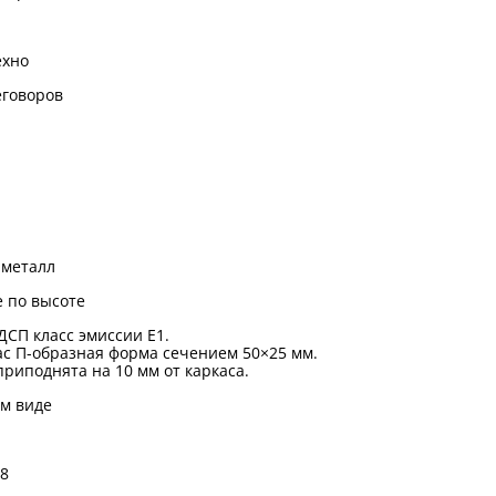
ехно
еговоров
металл
 по высоте
ДСП класс эмиссии Е1.
с П-образная форма сечением 50×25 мм.
риподнята на 10 мм от каркаса.
м виде
8