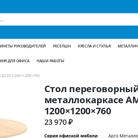
БИНЕТЫ РУКОВОДИТЕЛЕЙ
РЕСЕПШН
КРЕСЛА И СТУЛЬЯ
МЕТАЛЛИЧ
ХНЯ ДЛЯ ОФИСА
НАШИ РАБОТЫ
Д120 1200×1200×760
Стол переговорный
металлокаркасе А
1200×1200×760
23 970 ₽
Дополнительная
Серия офисной мебели
Арго Металло