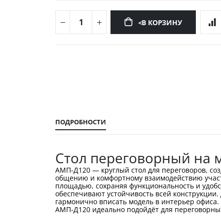
<В КОРЗИНУ
Перейти
к
началу
галереи
изображений
ПОДРОБНОСТИ
Стол переговорный на 
АМП-Д120 — круглый стол для переговоров, со
общению и комфортному взаимодействию участ
площадью, сохраняя функциональность и удобс
обеспечивают устойчивость всей конструкции.
гармонично вписать модель в интерьер офиса. В
АМП-Д120 идеально подойдёт для переговорных 