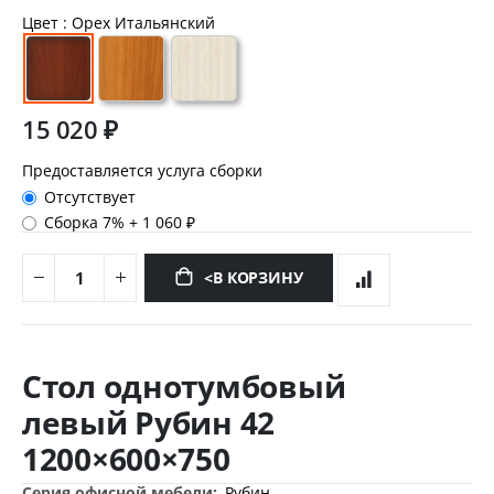
Цвет
: Орех Итальянский
15 020 ₽
Предоставляется услуга сборки
Отсутствует
Сборка 7%
+
1 060 ₽
<В КОРЗИНУ
Перейти
к
Стол однотумбовый
началу
галереи
левый Рубин 42
изображений
1200×600×750
Дополнительная
Рубин