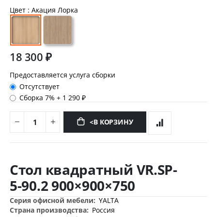
Цвет
: Акация Лорка
18 300 ₽
Предоставляется услуга сборки
Отсутствует
Сборка 7%
+
1 290 ₽
<В КОРЗИНУ
Перейти
к
Стол квадратный VR.SP-
началу
галереи
5-90.2 900×900×750
изображений
Дополнительная
YALTA
информация
Россия