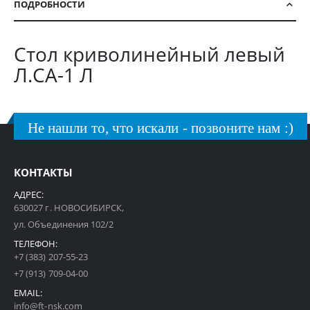
ПОДРОБНОСТИ
Стол криволинейный левый
Л.СА-1 Л
Не нашли то, что искали - позвоните нам :)
КОНТАКТЫ
АДРЕС:
630027 г. НОВОСИБИРСК,
ул. Объединения 102/2
ТЕЛЕФОН:
+7 (383) 207-55-23
+7 (913) 709-04-00
EMAIL:
info@ft-nsk.com