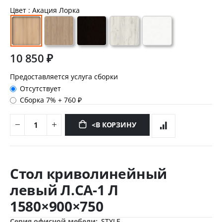
Цвет
: Акация Лорка
10 850 ₽
Предоставляется услуга сборки
Отсутствует
Сборка 7%
+
760 ₽
<В КОРЗИНУ
Перейти
к
Стол криволинейный
началу
галереи
левый Л.СА-1 Л
изображений
1580×900×750
Дополнительная
STYLE