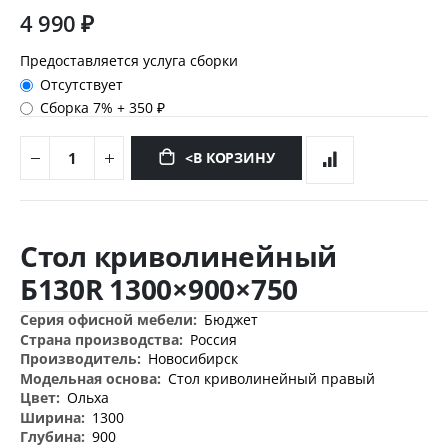
4 990 ₽
Предоставляется услуга сборки
Отсутствует
Сборка 7%
+
350 ₽
<В КОРЗИНУ
Перейти
к
Стол криволинейный
началу
галереи
Б130R 1300×900×750
изображений
Дополнительная
Бюджет
информация
Россия
Новосибирск
Стол криволинейный правый
Ольха
1300
900