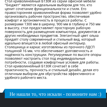
Стол криволинейный Б130R из серии офисной мебели
"Бюджет" является идеальным выбором для тех, кто
ценит сочетание функциональности и стиля. Его
правосторонняя криволинейная форма позволяет удобно
организовать рабочее пространство, обеспечивая
комфорт и эргономичность в процессе работы. С
размерами 1300 мм в ширину, 900 мм в глубину и 750 мм
в высоту, стол предоставляет просторную рабочую
поверхность для размещения компьютера, документов и
других необходимых предметов. Элегантный цвет ольха
придаёт столу современный и стильный вид, который
идеально впишется в любой офисный интерьер.
Столешница и каркас изготовлены из прочного ЛДСП
толщиной 16 мм, что обеспечивает долговечность и
надёжность конструкции. Регулируемые по высоте опоры
позволяют настроить стол под индивидуальные
потребности, создавая комфортные условия для работы.
Стол криволинейный Б130R сочетает в себе
практичность, прочность и стильный дизайн, делая его
отличным выбором для обустройства эффективного и
удобного рабочего места.
Не нашли то, что искали - позвоните нам :)